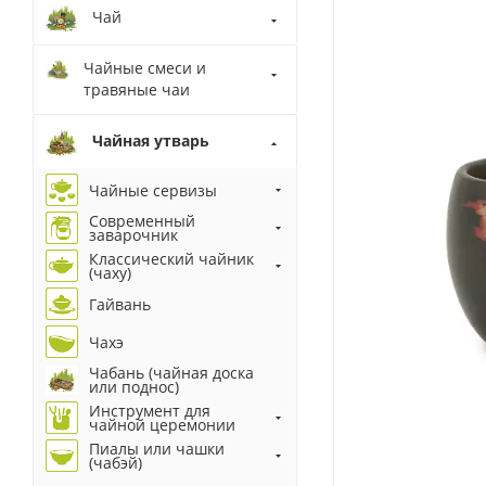
Чай
Чайные смеси и
травяные чаи
Чайная утварь
Чайные сервизы
Современный
заварочник
Классический чайник
(чаху)
Гайвань
Чахэ
Чабань (чайная доска
или поднос)
Инструмент для
чайной церемонии
Пиалы или чашки
(чабэй)