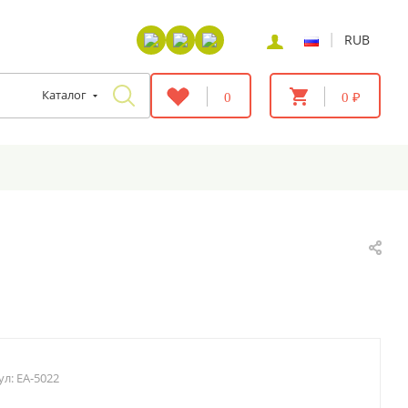
|
RUB
Каталог
0
0 ₽
ул:
EA-5022