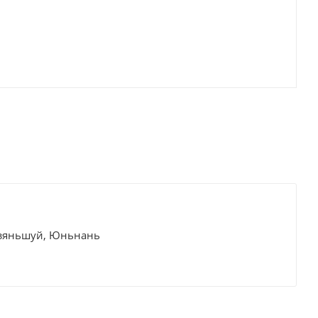
Цзяньшуй, Юньнань