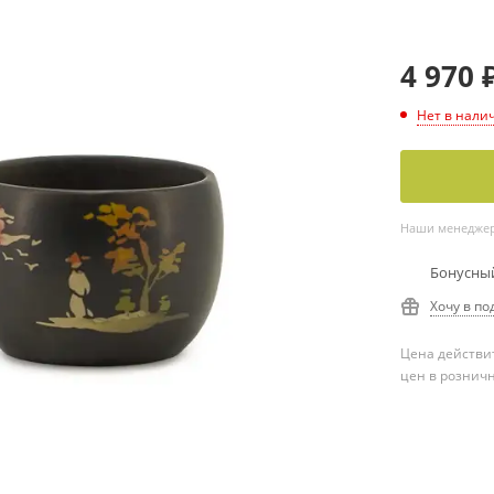
4 970
Нет в нали
Наши менеджеры
Бонусный
Хочу в по
Цена действит
цен в рознич