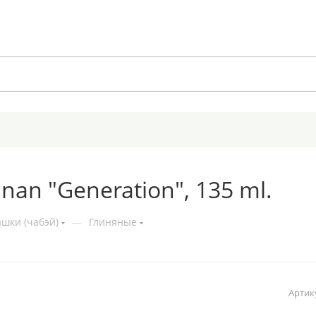
nnan "Generation", 135 ml.
шки (чабэй)
—
Глиняные
Артик