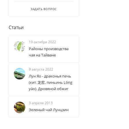
ЗАДАТЬ ВОПРОС
Статьи
19 октября 2022
Районы производства
чая на Тайване
9 августа 2022
Лун Яо - драконья печь
(кит. 龙窑, пиньинь Lóng
yáo). Дровяной обжиг
3 апреля 2013
Зеленый чай Лунцзин