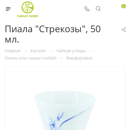
0
Пиала "Стрекозы", 50
мл.
Главная
—
Каталог
—
Чайная утварь
—
Пиалы или чашки (чабэй)
—
Фарфоровые