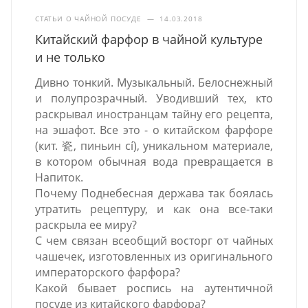
СТАТЬИ О ЧАЙНОЙ ПОСУДЕ
—
14.03.2018
Китайский фарфор в чайной культуре
и не только
Дивно тонкий. Музыкальный. Белоснежный
и полупрозрачный. Уводивший тех, кто
раскрывал иностранцам тайну его рецепта,
на эшафот. Все это - о китайском фарфоре
(кит. 瓷, пиньин cí), уникальном материале,
в котором обычная вода превращается в
Напиток.
Почему Поднебесная держава так боялась
утратить рецептуру, и как она все-таки
раскрыла ее миру?
С чем связан всеобщий восторг от чайных
чашечек, изготовленных из оригинального
императорского фарфора?
Какой бывает роспись на аутентичной
посуде из китайского фарфора?