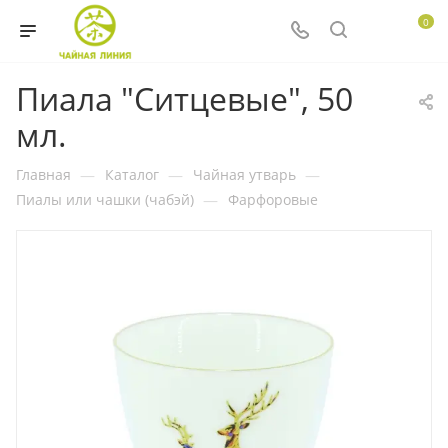
0
Пиала "Ситцевые", 50
мл.
Главная
—
Каталог
—
Чайная утварь
—
Пиалы или чашки (чабэй)
—
Фарфоровые