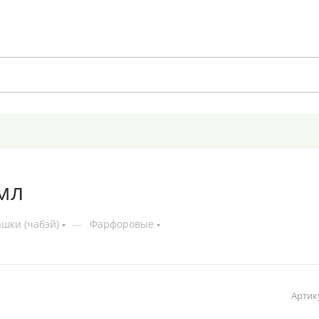
мл
шки (чабэй)
—
Фарфоровые
Артик