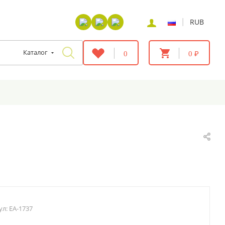
|
RUB
Каталог
0
0 ₽
ул:
EA-1737