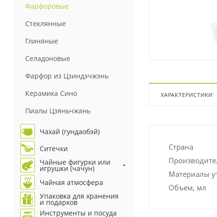
Фарфоровые
Стеклянные
Глиняные
Селадоновые
Фарфор из Цзиндэчжэнь
Керамика Сино
ХАРАКТЕРИСТИКИ
Пиалы Цзяньчжань
Чахай (гундаобэй)
Страна
Ситечки
Производите
Чайные фигурки или
игрушки (чачун)
Материалы у
Чайная атмосфера
Объем, мл
Упаковка для хранения
и подарков
Инструменты и посуда