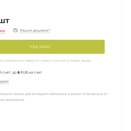
шт
Нашли дешевле?
чии
ПОД ЗАКАЗ
 обязательно свяжутся с вами и уточнят условия заказа
 счет:
до
6
RUB на счет
дарок
ельна только для интернет-магазина и может отличаться от
ных магазинах