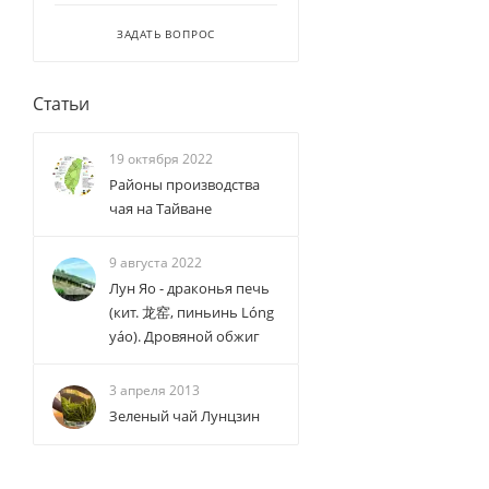
ЗАДАТЬ ВОПРОС
Статьи
19 октября 2022
Районы производства
чая на Тайване
9 августа 2022
Лун Яо - драконья печь
(кит. 龙窑, пиньинь Lóng
yáo). Дровяной обжиг
3 апреля 2013
Зеленый чай Лунцзин