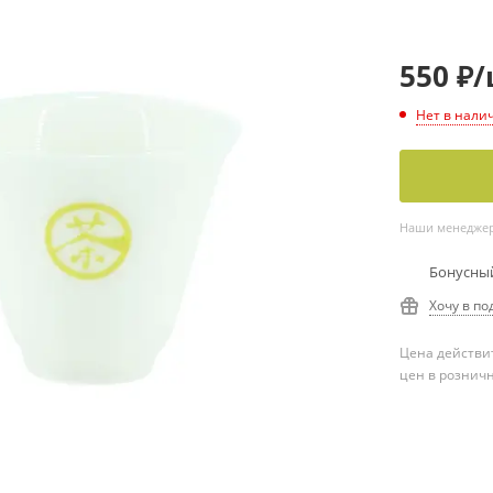
550
₽
/
Нет в нали
Наши менеджеры
Бонусный
Хочу в по
Цена действит
цен в рознич