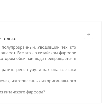
е только
 полупрозрачный. Уводивший тех, кто
 эшафот. Все это - о китайском фарфоре
в котором обычная вода превращается в
ратить рецептуру, и как она все-таки
шечек, изготовленных из оригинального
из китайского фарфора?