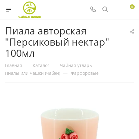
0
Пиала авторская
"Персиковый нектар"
100мл
Главная
—
Каталог
—
Чайная утварь
—
Пиалы или чашки (чабэй)
—
Фарфоровые