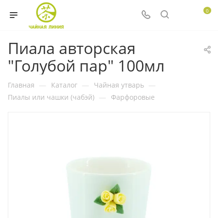
0
Пиала авторская
"Голубой пар" 100мл
Главная
—
Каталог
—
Чайная утварь
—
Пиалы или чашки (чабэй)
—
Фарфоровые