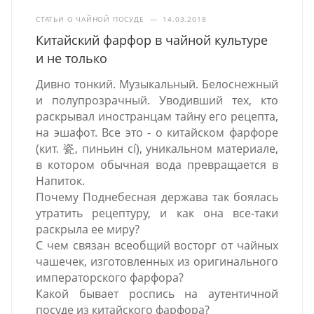
СТАТЬИ О ЧАЙНОЙ ПОСУДЕ
—
14.03.2018
Китайский фарфор в чайной культуре
и не только
Дивно тонкий. Музыкальный. Белоснежный
и полупрозрачный. Уводивший тех, кто
раскрывал иностранцам тайну его рецепта,
на эшафот. Все это - о китайском фарфоре
(кит. 瓷, пиньин cí), уникальном материале,
в котором обычная вода превращается в
Напиток.
Почему Поднебесная держава так боялась
утратить рецептуру, и как она все-таки
раскрыла ее миру?
С чем связан всеобщий восторг от чайных
чашечек, изготовленных из оригинального
императорского фарфора?
Какой бывает роспись на аутентичной
посуде из китайского фарфора?