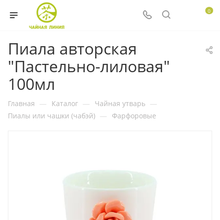
0
Пиала авторская
"Пастельно-лиловая"
100мл
Главная
—
Каталог
—
Чайная утварь
—
Пиалы или чашки (чабэй)
—
Фарфоровые