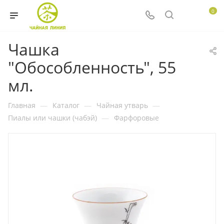
0
Чашка
"Обособленность", 55
мл.
Главная
—
Каталог
—
Чайная утварь
—
Пиалы или чашки (чабэй)
—
Фарфоровые