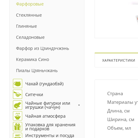
Фарфоровые
Стеклянные
Глиняные
Селадоновые
Фарфор из Цзиндэчжэнь
Керамика Сино
ХАРАКТЕРИСТИКИ
Пиалы Цзяньчжань
Чахай (гундаобэй)
Страна
Ситечки
Материалы у
Чайные фигурки или
игрушки (чачун)
Длина, см
Чайная атмосфера
Ширина, см
Упаковка для хранения
Объем, мл
и подарков
Инструменты и посуда