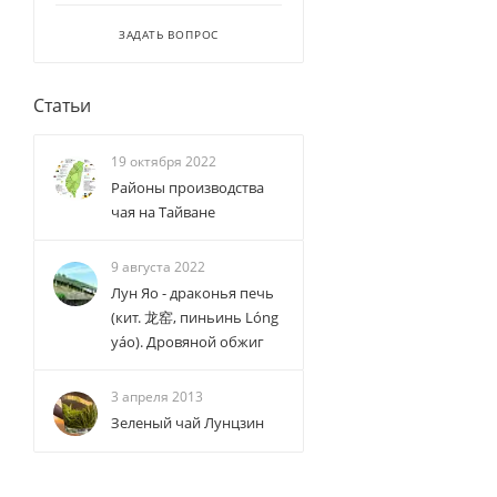
ЗАДАТЬ ВОПРОС
Статьи
19 октября 2022
Районы производства
чая на Тайване
9 августа 2022
Лун Яо - драконья печь
(кит. 龙窑, пиньинь Lóng
yáo). Дровяной обжиг
3 апреля 2013
Зеленый чай Лунцзин