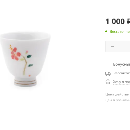
1 000
Достаточно
Бонусный
Рассчита
Хочу в по
Цена действит
цен в рознич