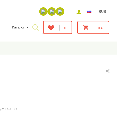
|
RUB
Каталог
0
0 ₽
ул:
EA-1673