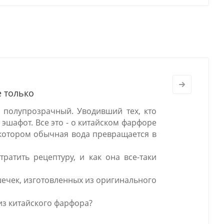
е только
 полупрозрачный. Уводивший тех, кто
 эшафот. Все это - о китайском фарфоре
в котором обычная вода превращается в
ратить рецептуру, и как она все-таки
шечек, изготовленных из оригинального
из китайского фарфора?