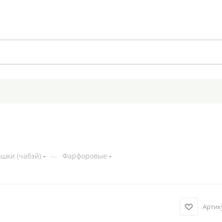
шки (чабэй)
—
Фарфоровые
Артик