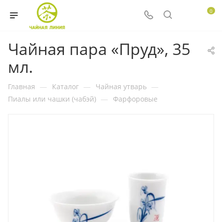
0
Чайная пара «Пруд», 35
мл.
Главная
—
Каталог
—
Чайная утварь
—
Пиалы или чашки (чабэй)
—
Фарфоровые