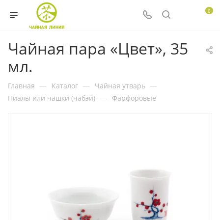
0
Чайная пара «Цвет», 35
мл.
Главная
—
Каталог
—
Чайная утварь
—
Пиалы или чашки (чабэй)
—
Фарфоровые