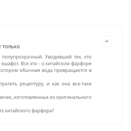
е только
 полупрозрачный. Уводивший тех, кто
 эшафот. Все это - о китайском фарфоре
в котором обычная вода превращается в
ратить рецептуру, и как она все-таки
шечек, изготовленных из оригинального
из китайского фарфора?