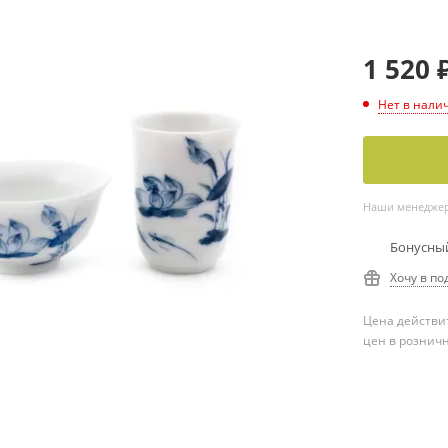
1 520
Нет в нали
Наши менеджеры
Бонусный
Хочу в по
Цена действит
цен в рознич