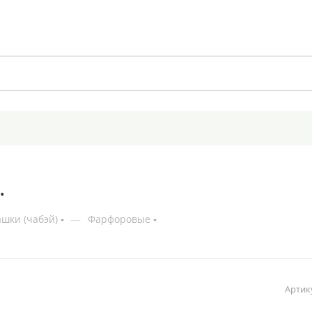
.
шки (чабэй)
—
Фарфоровые
Артик