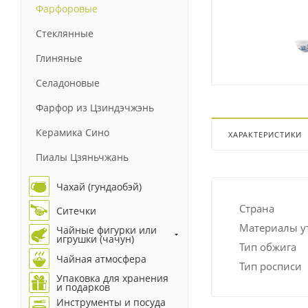
Фарфоровые
Стеклянные
Глиняные
Селадоновые
Фарфор из Цзиндэчжэнь
Керамика Сино
ХАРАКТЕРИСТИКИ
Пиалы Цзяньчжань
Чахай (гундаобэй)
Страна
Ситечки
Материалы у
Чайные фигурки или
игрушки (чачун)
Тип обжига
Чайная атмосфера
Тип росписи
Упаковка для хранения
и подарков
Инструменты и посуда