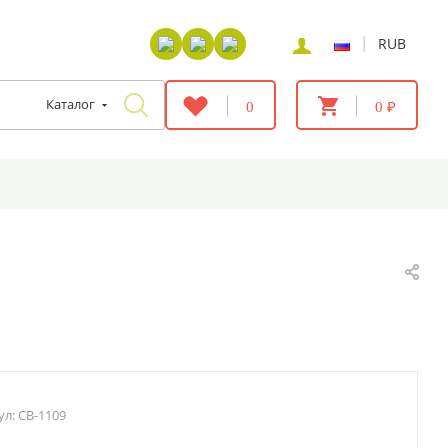
|
RUB
Каталог
0
0 ₽
ул:
CB-1109