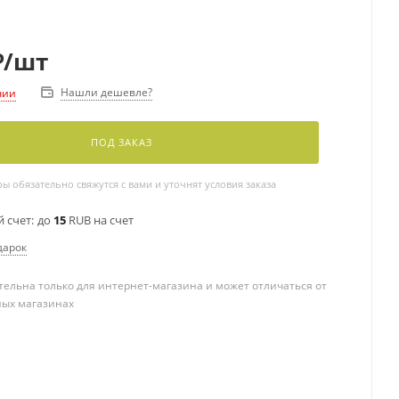
₽
/шт
Нашли дешевле?
чии
ПОД ЗАКАЗ
 обязательно свяжутся с вами и уточнят условия заказа
 счет:
до
15
RUB на счет
дарок
ельна только для интернет-магазина и может отличаться от
ных магазинах