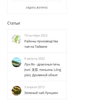
ЗАДАТЬ ВОПРОС
Статьи
19 октября 2022
Районы производства
чая на Тайване
9 августа 2022
Лун Яо - драконья печь
(кит. 龙窑, пиньинь Lóng
yáo). Дровяной обжиг
3 апреля 2013
Зеленый чай Лунцзин