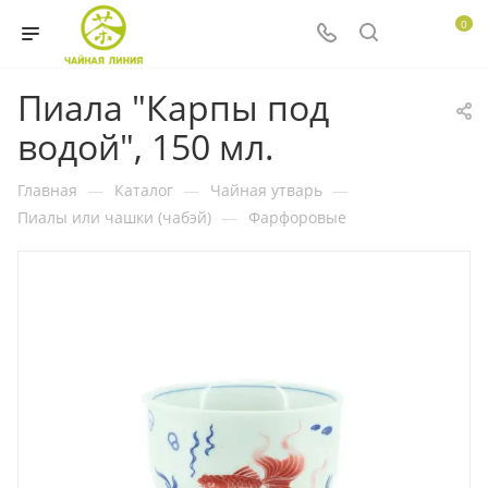
0
Пиала "Карпы под
водой", 150 мл.
Главная
—
Каталог
—
Чайная утварь
—
Пиалы или чашки (чабэй)
—
Фарфоровые