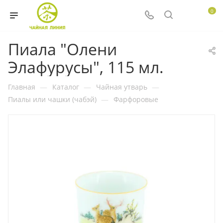
0
Пиала "Олени
Элафурусы", 115 мл.
Главная
—
Каталог
—
Чайная утварь
—
Пиалы или чашки (чабэй)
—
Фарфоровые