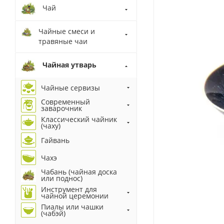
Чай
Чайные смеси и
травяные чаи
Чайная утварь
Чайные сервизы
Современный
заварочник
Классический чайник
(чаху)
Гайвань
Чахэ
Чабань (чайная доска
или поднос)
Инструмент для
чайной церемонии
Пиалы или чашки
(чабэй)