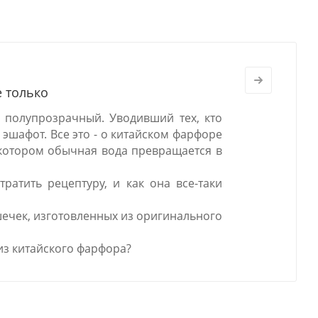
е только
 полупрозрачный. Уводивший тех, кто
 эшафот. Все это - о китайском фарфоре
в котором обычная вода превращается в
ратить рецептуру, и как она все-таки
шечек, изготовленных из оригинального
из китайского фарфора?