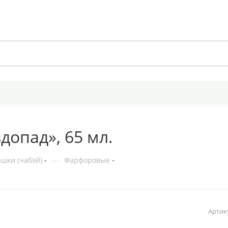
допад», 65 мл.
шки (чабэй)
—
Фарфоровые
Артик