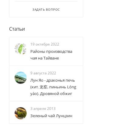
ЗАДАТЬ ВОПРОС
Статьи
19 октября 2022
Районы производства
чая на Тайване
9 августа 2022
Лун Яо - драконья печь
(кит. 龙窑, пиньинь Lóng
yáo). Дровяной обжиг
3 апреля 2013
Зеленый чай Лунцзин