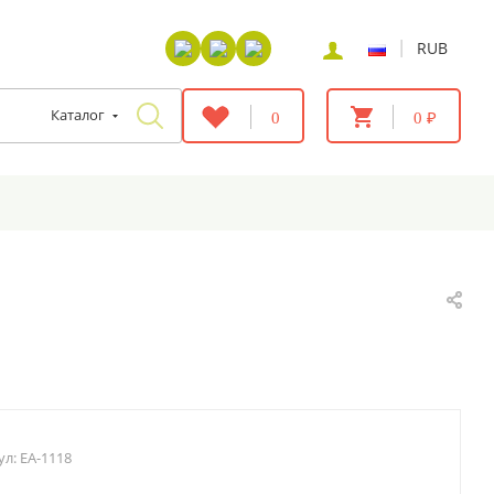
|
RUB
Каталог
0
0 ₽
ул:
EA-1118