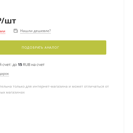
₽
/шт
Нашли дешевле?
чии
ПОДОБРАТЬ АНАЛОГ
 счет:
до
15
RUB на счет
дарок
ельна только для интернет-магазина и может отличаться от
ных магазинах