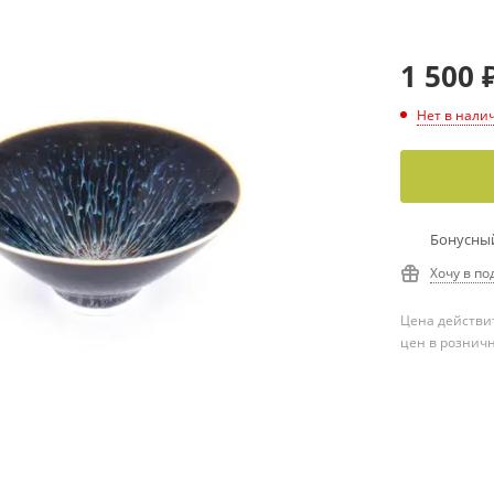
1 500
Нет в нали
Бонусный
Хочу в по
Цена действит
цен в рознич