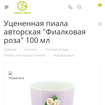
0
Уцененная пиала
авторская "Фиалковая
роза" 100 мл
Главная
—
Каталог
—
Чайная утварь
—
Пиалы или чашки (чабэй)
—
Фарфоровые