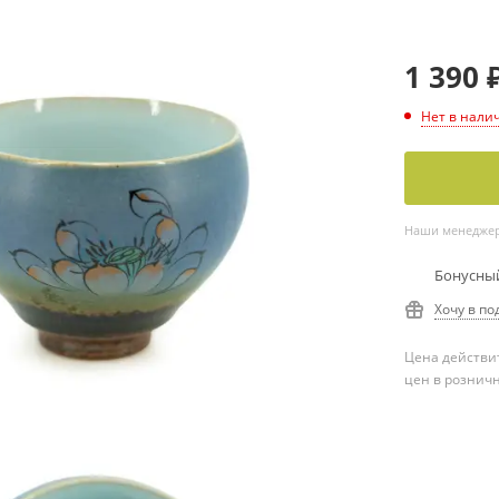
1 390
Нет в нали
Наши менеджеры
Бонусный
Хочу в по
Цена действит
цен в рознич