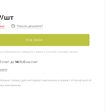
₽
/шт
Нашли дешевле?
чии
ПОД ЗАКАЗ
 обязательно свяжутся с вами и уточнят условия заказа
 счет:
до
14
RUB на счет
дарок
ельна только для интернет-магазина и может отличаться от
ных магазинах