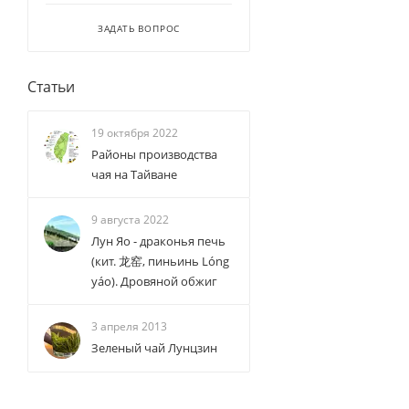
ЗАДАТЬ ВОПРОС
Статьи
19 октября 2022
Районы производства
чая на Тайване
9 августа 2022
Лун Яо - драконья печь
(кит. 龙窑, пиньинь Lóng
yáo). Дровяной обжиг
3 апреля 2013
Зеленый чай Лунцзин