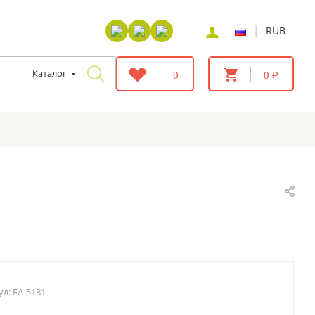
|
RUB
Каталог
0
0 ₽
ул:
EA-5181