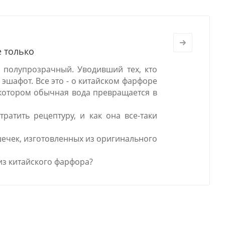
е только
 полупрозрачный. Уводивший тех, кто
 эшафот. Все это - о китайском фарфоре
в котором обычная вода превращается в
ратить рецептуру, и как она все-таки
шечек, изготовленных из оригинального
из китайского фарфора?