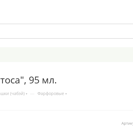
оса", 95 мл.
шки (чабэй)
—
Фарфоровые
Артик