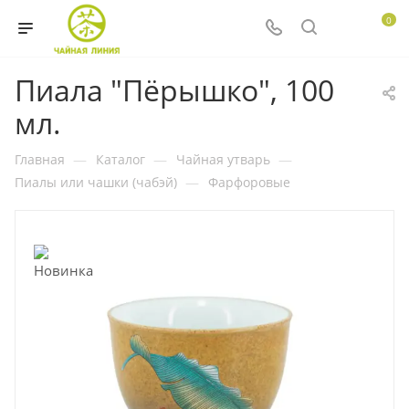
0
Пиала "Пёрышко", 100
мл.
Главная
—
Каталог
—
Чайная утварь
—
Пиалы или чашки (чабэй)
—
Фарфоровые