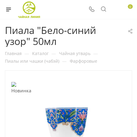
0
Пиала "Бело-синий
узор" 50мл
Главная
—
Каталог
—
Чайная утварь
—
Пиалы или чашки (чабэй)
—
Фарфоровые