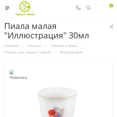
0
Пиала малая
"Иллюстрация" 30мл
Главная
—
Каталог
—
Чайная утварь
—
Пиалы или чашки (чабэй)
—
Фарфоровые