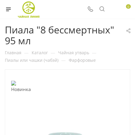
0
Пиала "8 бессмертных"
95 мл
Главная
—
Каталог
—
Чайная утварь
—
Пиалы или чашки (чабэй)
—
Фарфоровые