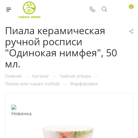
0
Пиала керамическая
ручной росписи
"Одинокая нимфея", 50
мл.
Главная
—
Каталог
—
Чайная утварь
—
Пиалы или чашки (чабэй)
—
Фарфоровые