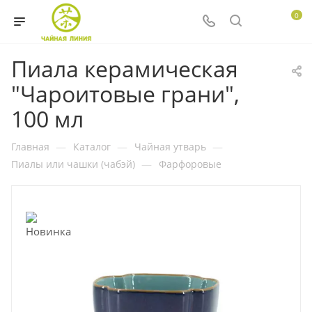
0
Пиала керамическая
"Чароитовые грани",
100 мл
Главная
—
Каталог
—
Чайная утварь
—
Пиалы или чашки (чабэй)
—
Фарфоровые