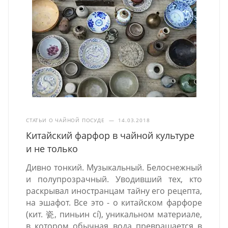
СТАТЬИ О ЧАЙНОЙ ПОСУДЕ
—
14.03.2018
Китайский фарфор в чайной культуре
и не только
Дивно тонкий. Музыкальный. Белоснежный
и полупрозрачный. Уводивший тех, кто
раскрывал иностранцам тайну его рецепта,
на эшафот. Все это - о китайском фарфоре
(кит. 瓷, пиньин cí), уникальном материале,
в котором обычная вода превращается в