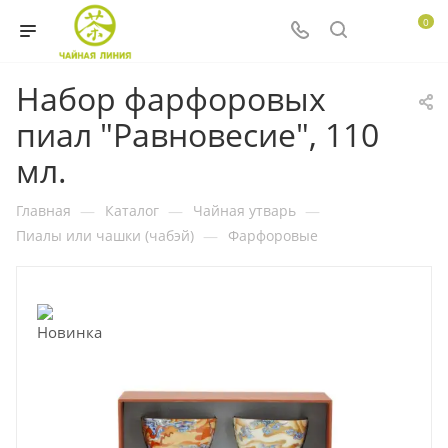
0
Набор фарфоровых
пиал "Равновесие", 110
мл.
Главная
—
Каталог
—
Чайная утварь
—
Пиалы или чашки (чабэй)
—
Фарфоровые