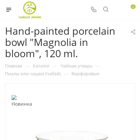
0
Hand-painted porcelain
bowl "Magnolia in
bloom", 120 ml.
Главная
—
Каталог
—
Чайная утварь
—
Пиалы или чашки (чабэй)
—
Фарфоровые