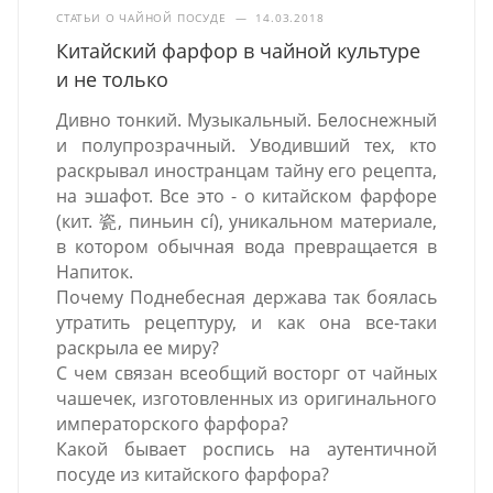
СТАТЬИ О ЧАЙНОЙ ПОСУДЕ
—
14.03.2018
Китайский фарфор в чайной культуре
и не только
Дивно тонкий. Музыкальный. Белоснежный
и полупрозрачный. Уводивший тех, кто
раскрывал иностранцам тайну его рецепта,
на эшафот. Все это - о китайском фарфоре
(кит. 瓷, пиньин cí), уникальном материале,
в котором обычная вода превращается в
Напиток.
Почему Поднебесная держава так боялась
утратить рецептуру, и как она все-таки
раскрыла ее миру?
С чем связан всеобщий восторг от чайных
чашечек, изготовленных из оригинального
императорского фарфора?
Какой бывает роспись на аутентичной
посуде из китайского фарфора?