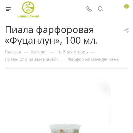
0
Пиала фарфоровая
«Фуцанлун», 100 мл.
Главная
—
Каталог
—
Чайная утварь
—
Пиалы или чашки (чабэй)
—
Фарфор из Цзиндэчжэнь