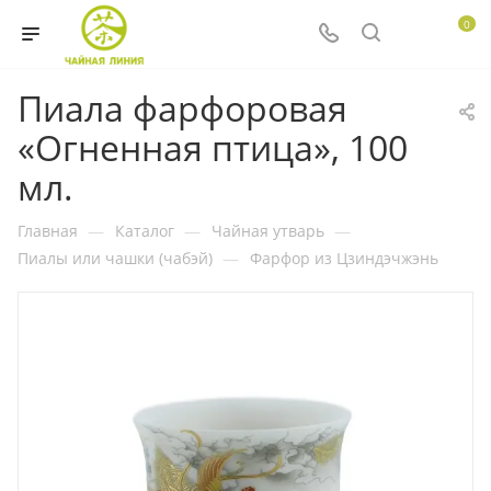
0
Пиала фарфоровая
«Огненная птица», 100
мл.
Главная
—
Каталог
—
Чайная утварь
—
Пиалы или чашки (чабэй)
—
Фарфор из Цзиндэчжэнь