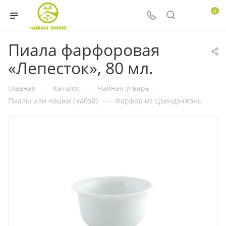
0
Пиала фарфоровая
«Лепесток», 80 мл.
Главная
—
Каталог
—
Чайная утварь
—
Пиалы или чашки (чабэй)
—
Фарфор из Цзиндэчжэнь