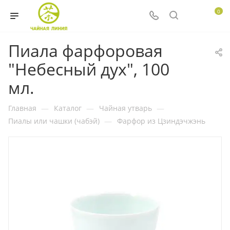
0
Пиала фарфоровая
"Небесный дух", 100
мл.
Главная
—
Каталог
—
Чайная утварь
—
Пиалы или чашки (чабэй)
—
Фарфор из Цзиндэчжэнь