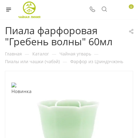
0
Пиала фарфоровая
"Гребень волны" 60мл
Главная
—
Каталог
—
Чайная утварь
—
Пиалы или чашки (чабэй)
—
Фарфор из Цзиндэчжэнь