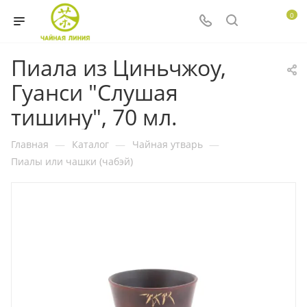
0
Пиала из Циньчжоу,
Гуанси "Слушая
тишину", 70 мл.
Главная
—
Каталог
—
Чайная утварь
—
Пиалы или чашки (чабэй)