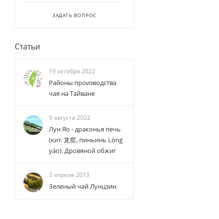
ЗАДАТЬ ВОПРОС
Статьи
19 октября 2022
Районы производства
чая на Тайване
9 августа 2022
Лун Яо - драконья печь
(кит. 龙窑, пиньинь Lóng
yáo). Дровяной обжиг
3 апреля 2013
Зеленый чай Лунцзин