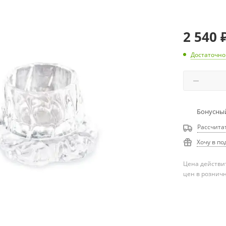
2 540
Достаточно
Бонусный
Рассчита
Хочу в по
Цена действит
цен в рознич