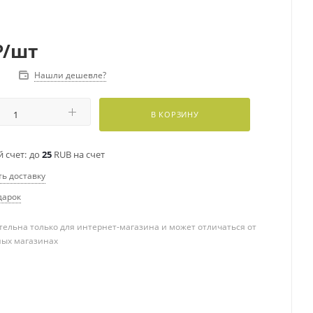
₽
/шт
Нашли дешевле?
В КОРЗИНУ
 счет:
до
25
RUB на счет
ть доставку
дарок
ельна только для интернет-магазина и может отличаться от
ных магазинах