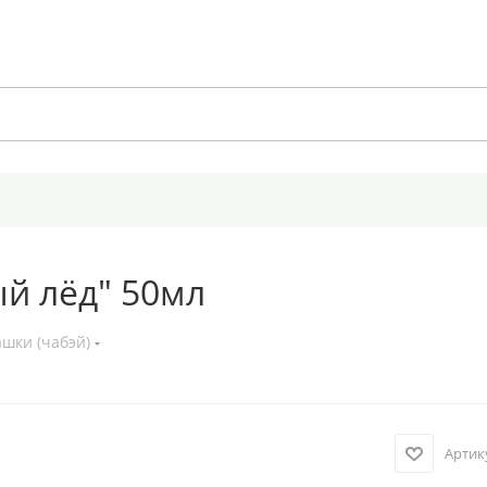
ый лёд" 50мл
шки (чабэй)
Артик