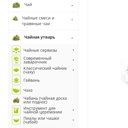
Чай
Чайные смеси и
травяные чаи
Чайная утварь
Чайные сервизы
Современный
заварочник
Классический чайник
(чаху)
Гайвань
Чахэ
Чабань (чайная доска
или поднос)
Инструмент для
чайной церемонии
Пиалы или чашки
(чабэй)