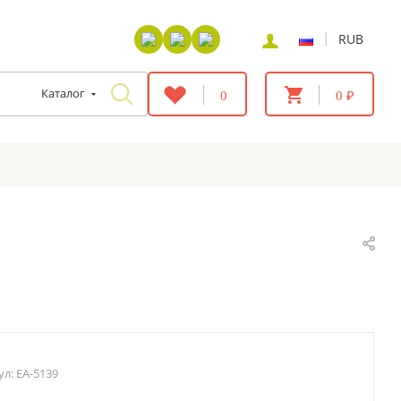
|
RUB
Каталог
0
0 ₽
ул:
EA-5139