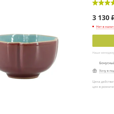
3 130
Нет в нали
Наши менеджеры
Бонусный
Хочу в по
Цена действит
цен в рознич