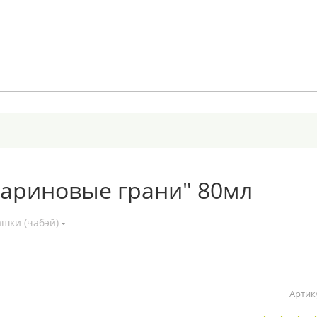
зариновые грани" 80мл
шки (чабэй)
Артик