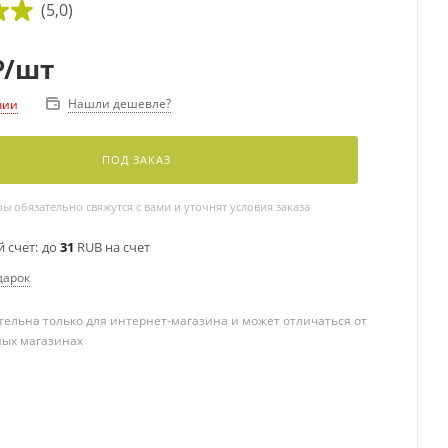
(5,0)
₽
/шт
Нашли дешевле?
чии
ПОД ЗАКАЗ
 обязательно свяжутся с вами и уточнят условия заказа
 счет:
до
31
RUB на счет
дарок
ельна только для интернет-магазина и может отличаться от
ных магазинах