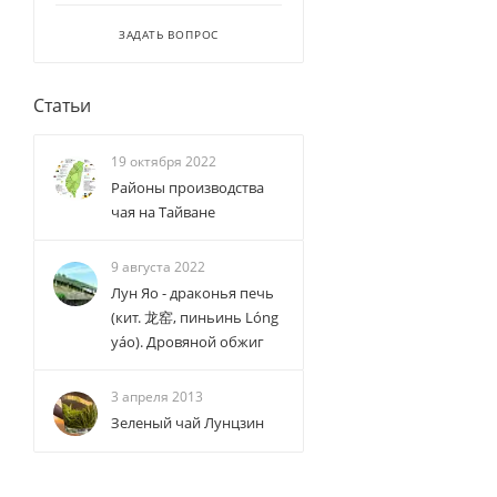
ЗАДАТЬ ВОПРОС
Статьи
19 октября 2022
Районы производства
чая на Тайване
9 августа 2022
Лун Яо - драконья печь
(кит. 龙窑, пиньинь Lóng
yáo). Дровяной обжиг
3 апреля 2013
Зеленый чай Лунцзин