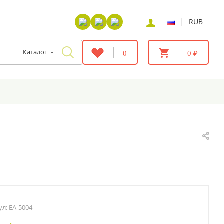
|
RUB
Каталог
0
0 ₽
ул:
EA-5004