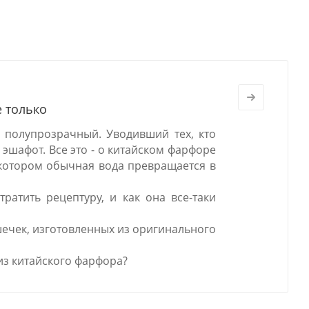
е только
 полупрозрачный. Уводивший тех, кто
 эшафот. Все это - о китайском фарфоре
в котором обычная вода превращается в
ратить рецептуру, и как она все-таки
шечек, изготовленных из оригинального
из китайского фарфора?