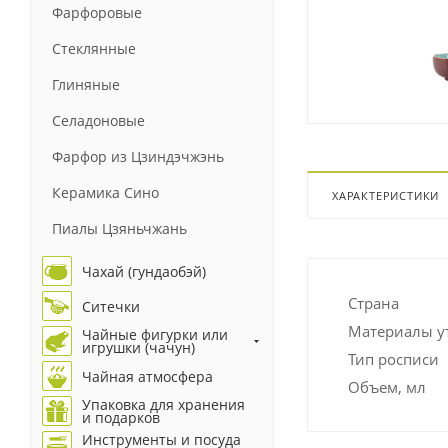
Фарфоровые
Стеклянные
Глиняные
Селадоновые
Фарфор из Цзиндэчжэнь
Керамика Сино
ХАРАКТЕРИСТИКИ
Пиалы Цзяньчжань
Чахай (гундаобэй)
Страна
Ситечки
Материалы у
Чайные фигурки или
игрушки (чачун)
Тип росписи
Чайная атмосфера
Объем, мл
Упаковка для хранения
и подарков
Инструменты и посуда