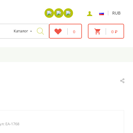
|
RUB
Каталог
0
0 ₽
ул:
EA-1768