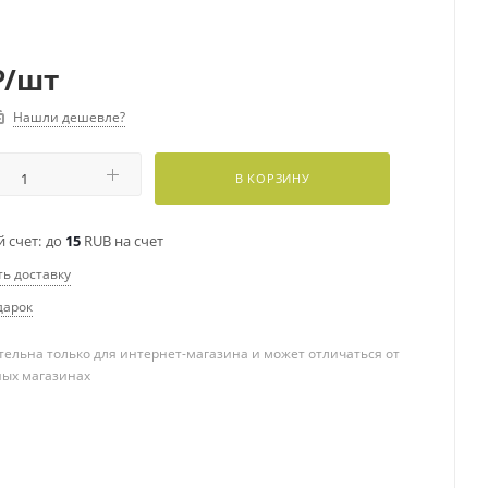
₽
/шт
Нашли дешевле?
В КОРЗИНУ
 счет:
до
15
RUB на счет
ть доставку
дарок
ельна только для интернет-магазина и может отличаться от
ных магазинах