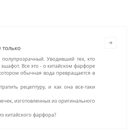
е только
 полупрозрачный. Уводивший тех, кто
 эшафот. Все это - о китайском фарфоре
в котором обычная вода превращается в
ратить рецептуру, и как она все-таки
шечек, изготовленных из оригинального
из китайского фарфора?