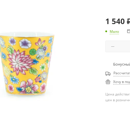
1 540
Мало
Бонусный
Рассчита
Хочу в по
Цена действит
цен в рознич