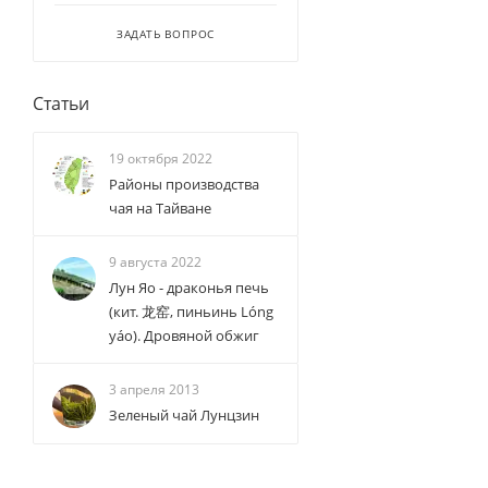
ЗАДАТЬ ВОПРОС
Статьи
19 октября 2022
Районы производства
чая на Тайване
9 августа 2022
Лун Яо - драконья печь
(кит. 龙窑, пиньинь Lóng
yáo). Дровяной обжиг
3 апреля 2013
Зеленый чай Лунцзин