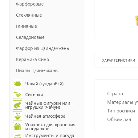
Фарфоровые
Стеклянные
Глиняные
Селадоновые
Фарфор из Цзиндэчжэнь
Керамика Сино
ХАРАКТЕРИСТИКИ
Пиалы Цзяньчжань
Чахай (гундаобэй)
Страна
Ситечки
Материалы у
Чайные фигурки или
игрушки (чачун)
Тип росписи
Чайная атмосфера
Объем, мл
Упаковка для хранения
и подарков
Инструменты и посуда