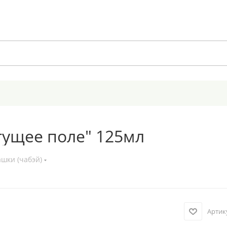
тущее поле" 125мл
шки (чабэй)
Артик