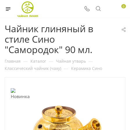
0
Чайник глиняный в
стиле Сино
"Самородок" 90 мл.
Главная
—
Каталог
—
Чайная утварь
—
Классический чайник (чаху)
—
Керамика Сино