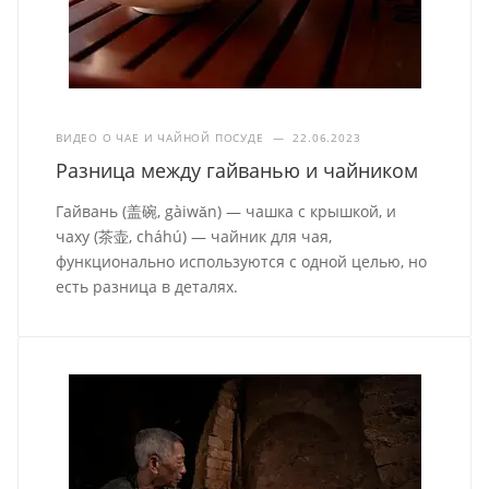
ВИДЕО О ЧАЕ И ЧАЙНОЙ ПОСУДЕ
—
22.06.2023
Разница между гайванью и чайником
Гайвань (盖碗, gàiwǎn) — чашка с крышкой, и
чаху (茶壶, cháhú) — чайник для чая,
функционально используются с одной целью, но
есть разница в деталях.