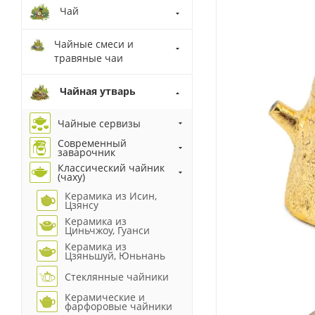
Чай
Чайные смеси и
травяные чаи
Чайная утварь
Чайные сервизы
Современный
заварочник
Классический чайник
(чаху)
Керамика из Исин,
Цзянсу
Керамика из
Циньчжоу, Гуанси
Керамика из
Цзяньшуй, Юньнань
Стеклянные чайники
Керамические и
фарфоровые чайники