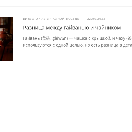
ВИДЕО О ЧАЕ И ЧАЙНОЙ ПОСУДЕ
—
22.06.2023
Разница между гайванью и чайником
Гайвань (盖碗, gàiwǎn) — чашка с крышкой, и чаху (
используются с одной целью, но есть разница в дета