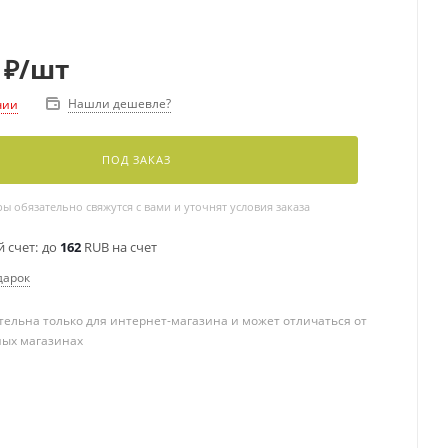
₽
/шт
Нашли дешевле?
чии
ПОД ЗАКАЗ
 обязательно свяжутся с вами и уточнят условия заказа
 счет:
до
162
RUB на счет
дарок
ельна только для интернет-магазина и может отличаться от
ных магазинах