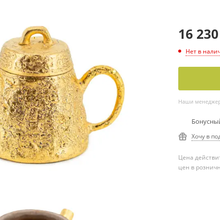
16 230
Нет в нали
Наши менеджеры
Бонусный
Хочу в по
Цена действит
цен в рознич