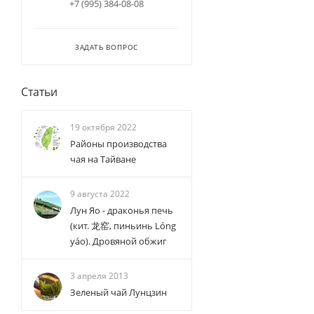
+7 (995) 384-08-08
ЗАДАТЬ ВОПРОС
Статьи
19 октября 2022
Районы производства
чая на Тайване
9 августа 2022
Лун Яо - драконья печь
(кит. 龙窑, пиньинь Lóng
yáo). Дровяной обжиг
3 апреля 2013
Зеленый чай Лунцзин