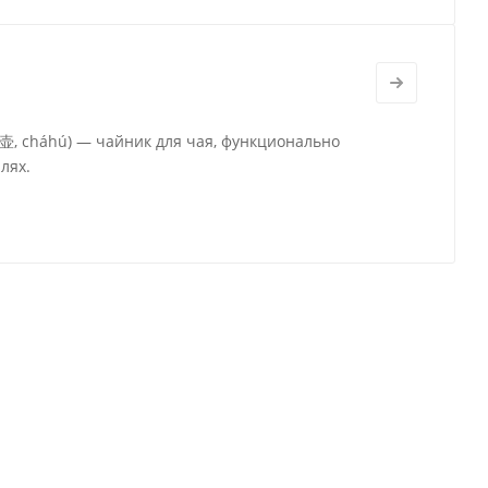
茶壶, cháhú) — чайник для чая, функционально
лях.