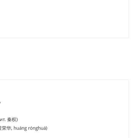
о
ит. 秦权)
黄荣华, huáng rónghuá)