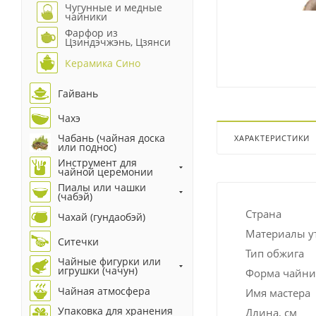
Чугунные и медные
чайники
Фарфор из
Цзиндэчжэнь, Цзянси
Керамика Сино
Гайвань
Чахэ
Чабань (чайная доска
ХАРАКТЕРИСТИКИ
или поднос)
Инструмент для
чайной церемонии
Пиалы или чашки
(чабэй)
Страна
Чахай (гундаобэй)
Материалы у
Ситечки
Тип обжига
Чайные фигурки или
игрушки (чачун)
Форма чайни
Чайная атмосфера
Имя мастера
Упаковка для хранения
Длина, см