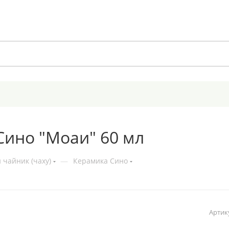
Сино "Моаи" 60 мл
 чайник (чаху)
—
Керамика Сино
Артик