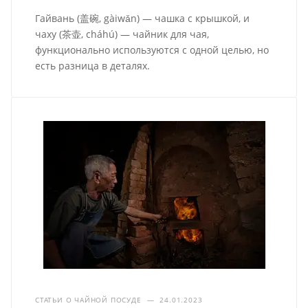
Гайвань (盖碗, gàiwǎn) — чашка с крышкой, и
чаху (茶壶, cháhú) — чайник для чая,
функционально используются с одной целью, но
есть разница в деталях.
СТАТЬИ О ЧАЙНОЙ ПОСУДЕ
—
24.01.2023