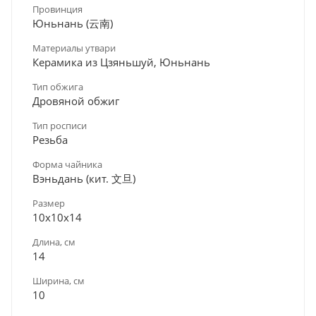
Провинция
Юньнань (云南)
Материалы утвари
Керамика из Цзяньшуй, Юньнань
Тип обжига
Дровяной обжиг
Тип росписи
Резьба
Форма чайника
Вэньдань (кит. 文旦)
Размер
10х10х14
Длина, см
14
Ширина, см
10