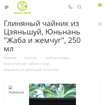
0
Глиняный чайник из
Цзяньшуй, Юньнань
"Жаба и жемчуг", 250
мл
Главная
—
Каталог
—
Чайная утварь
—
Классический чайник (чаху)
—
Керамика из Цзяньшуй, Юньнань