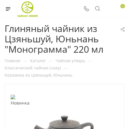
0
Глиняный чайник из
Цзяньшуй, Юньнань
"Монограмма" 220 мл
Главная
—
Каталог
—
Чайная утварь
—
Классический чайник (чаху)
—
Керамика из Цзяньшуй, Юньнань