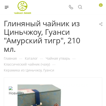
0
Глиняный чайник из
Циньчжоу, Гуанси
"Амурский тигр", 210
мл.
Главная
—
Каталог
—
Чайная утварь
—
Классический чайник (чаху)
—
Керамика из Циньчжоу, Гуанси