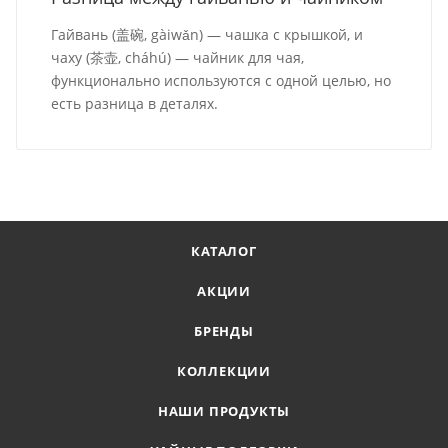
Гайвань (盖碗, gàiwǎn) — чашка с крышкой, и
чаху (茶壶, cháhú) — чайник для чая,
функционально используются с одной целью, но
есть разница в деталях.
КАТАЛОГ
АКЦИИ
БРЕНДЫ
КОЛЛЕКЦИИ
НАШИ ПРОДУКТЫ