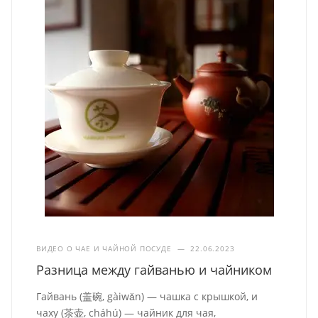
ВИДЕО О ЧАЕ И ЧАЙНОЙ ПОСУДЕ
—
22.06.2023
Разница между гайванью и чайником
Гайвань (盖碗, gàiwǎn) — чашка с крышкой, и
чаху (茶壶, cháhú) — чайник для чая,