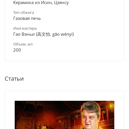
Керамика из Исин, Цзянсу
Тип обжига
Газовая печь
Имя мастера
Гао Вэньи (高文怡, gāo wényí)
Объем, мл
200
Статьи