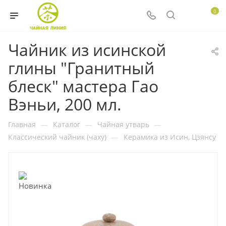
0
Чайник из исинской
глины "Гранитный
блеск" мастера Гао
Вэньи, 200 мл.
Главная
—
Каталог
—
Чайная утварь
—
Классический чайник (чаху)
—
Керамика из Исин, Цзянсу