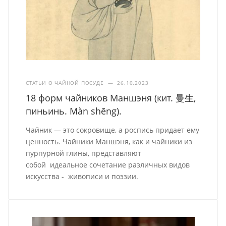
СТАТЬИ О ЧАЙНОЙ ПОСУДЕ
—
26.10.2023
18 форм чайников Маншэня (кит. 曼生,
пиньинь. Màn shēng).
Чайник — это сокровище, а роспись придает ему
ценность. Чайники Маншэня, как и чайники из
пурпурной глины, представляют
собой идеальное сочетание различных видов
искусства - живописи и поэзии.