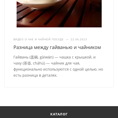
ВИДЕО О ЧАЕ И ЧАЙНОЙ ПОСУДЕ
—
22.06.2023
Разница между гайванью и чайником
Гайвань (盖碗, gàiwǎn) — чашка с крышкой, и
чаху (茶壶, cháhú) — чайник для чая,
функционально используются с одной целью, но
есть разница в деталях.
КАТАЛОГ