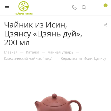
0
Чайник из Исин,
Цзянсу «Цзянь дуй»,
200 мл
Главная
—
Каталог
—
Чайная утварь
—
Классический чайник (чаху)
—
Керамика из Исин, Цзянсу