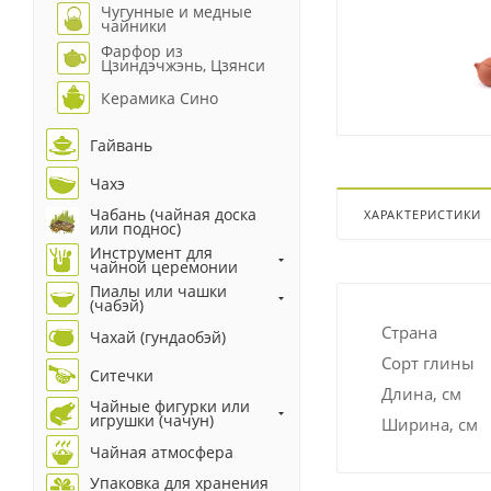
Чугунные и медные
чайники
Фарфор из
Цзиндэчжэнь, Цзянси
Керамика Сино
Гайвань
Чахэ
Чабань (чайная доска
ХАРАКТЕРИСТИКИ
или поднос)
Инструмент для
чайной церемонии
Пиалы или чашки
(чабэй)
Страна
Чахай (гундаобэй)
Сорт глины
Ситечки
Длина, см
Чайные фигурки или
игрушки (чачун)
Ширина, см
Чайная атмосфера
Упаковка для хранения