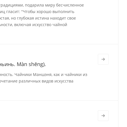
 традициями, подарила миру бесчисленное
виц гласит: "Чтобы хорошо выполнить
стая, но глубокая истина находит свое
ности, включая искусство чайной
ьинь. Màn shēng).
нность. Чайники Маншэня, как и чайники из
очетание различных видов искусства