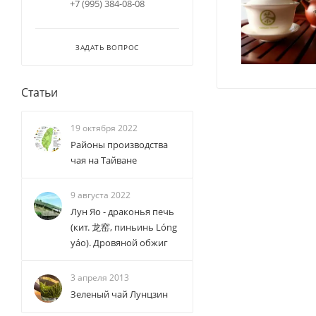
+7 (995) 384-08-08
ЗАДАТЬ ВОПРОС
Статьи
19 октября 2022
Районы производства
чая на Тайване
9 августа 2022
Лун Яо - драконья печь
(кит. 龙窑, пиньинь Lóng
yáo). Дровяной обжиг
3 апреля 2013
Зеленый чай Лунцзин