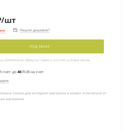
₽
/шт
Нашли дешевле?
чии
ПОД ЗАКАЗ
 обязательно свяжутся с вами и уточнят условия заказа
 счет:
до
46
RUB на счет
дарок
ельна только для интернет-магазина и может отличаться от
ных магазинах