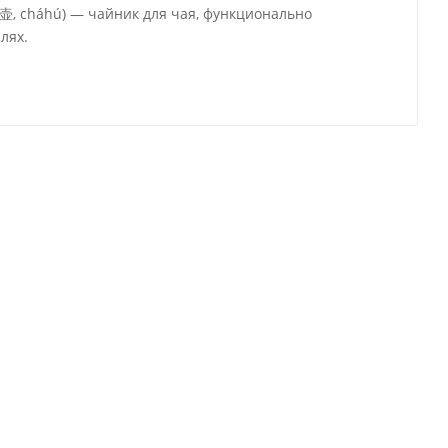
茶壶, cháhú) — чайник для чая, функционально
лях.