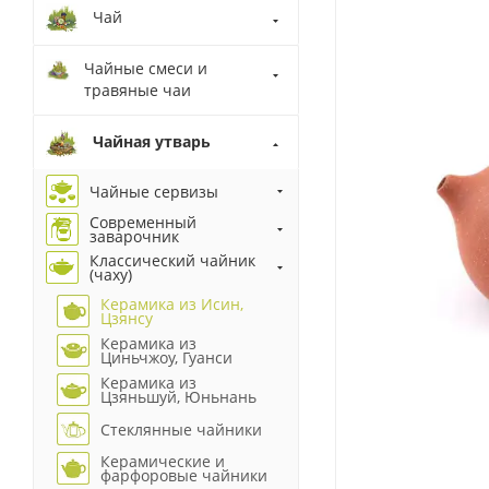
Чай
Чайные смеси и
травяные чаи
Чайная утварь
Чайные сервизы
Современный
заварочник
Классический чайник
(чаху)
Керамика из Исин,
Цзянсу
Керамика из
Циньчжоу, Гуанси
Керамика из
Цзяньшуй, Юньнань
Стеклянные чайники
Керамические и
фарфоровые чайники