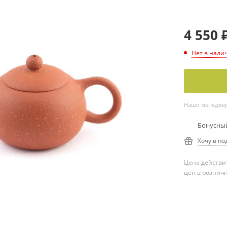
4 550
Нет в нали
Наши менеджеры
Бонусный
Хочу в по
Цена действит
цен в рознич