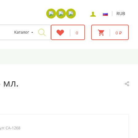
|
RUB
Каталог
0
0 ₽
 мл.
ул:
CA-1268