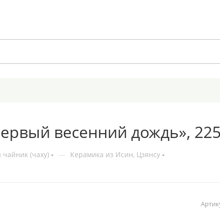
Первый весенний дождь», 225
 чайник (чаху)
—
Керамика из Исин, Цзянсу
Артик