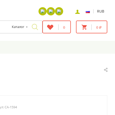
|
RUB
Каталог
0
0 ₽
ул:
CA-1594