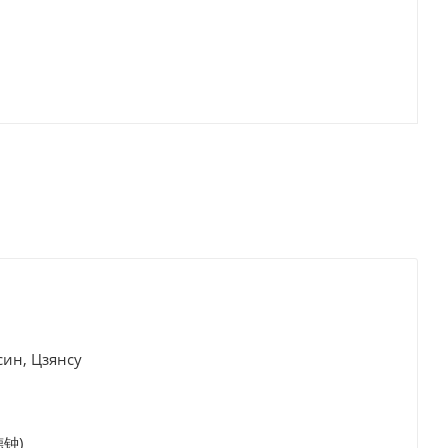
син, Цзянсу
德钟)