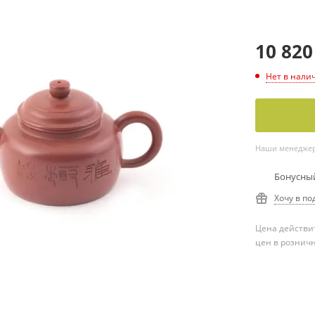
10 820
Нет в нали
Наши менеджеры
Бонусный
Хочу в по
Цена действит
цен в рознич