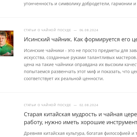
утонченность и символику добродетели, гармонии и
СТАТЬИ О ЧАЙНОЙ ПОСУДЕ
—
06.08.2024
Исинский чайник. Как формируется его ц
Исинские чайники - это не просто предметы для за
искусства, созданные руками талантливых мастеров.
цена на такие чайники оправдана их высоким качес
попытаемся развенчать этот миф и показать, что це
соответствует их реальной ценности.
СТАТЬИ О ЧАЙНОЙ ПОСУДЕ
—
02.08.2024
Старая китайская мудрость и чайная це
работу, нужно иметь хорошие инструмен
Древняя китайская культура, богатая философией и