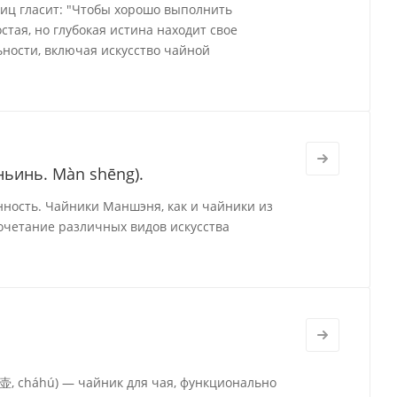
виц гласит: "Чтобы хорошо выполнить
стая, но глубокая истина находит свое
ности, включая искусство чайной
ьинь. Màn shēng).
нность. Чайники Маншэня, как и чайники из
очетание различных видов искусства
茶壶, cháhú) — чайник для чая, функционально