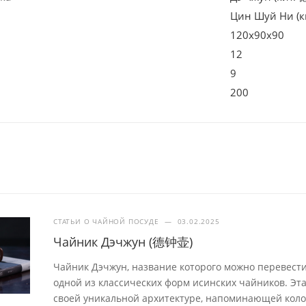
Цин Шуй Ни (
120х90х90
12
9
200
СТАТЬИ О ЧАЙНОЙ ПОСУДЕ
—
03.02.2025
Чайник Дэчжун (德钟壶)
Чайник Дэчжун, название которого можно перевести
одной из классических форм исинских чайников. Эт
своей уникальной архитектуре, напоминающей колок