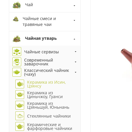
Чай
Чайные смеси и
травяные чаи
Чайная утварь
Чайные сервизы
Современный
заварочник
Классический чайник
(чаху)
Керамика из Исин,
Цзянсу
Керамика из
Циньчжоу, Гуанси
Керамика из
Цзяньшуй, Юньнань
Стеклянные чайники
Керамические и
фарфоровые чайники