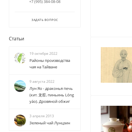
+7 (995) 384-08-08
ЗАДАТЬ ВОПРОС
Статьи
19 октября 2022
Районы производства
чая на Тайване
9 августа 2022
Лун Яо - драконья печь
(кит. 龙窑, пиньинь Lóng
yáo). Дровяной обжиг
3 апреля 2013
Зеленый чай Лунцзин