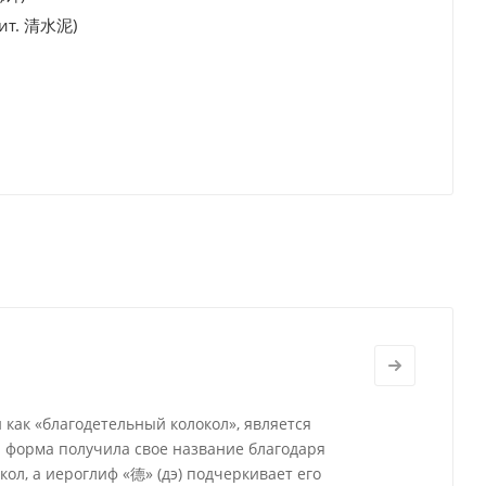
кит. 清水泥)
 как «благодетельный колокол», является
а форма получила свое название благодаря
ол, а иероглиф «德» (дэ) подчеркивает его