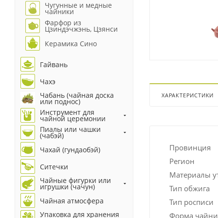
Чугунные и медные
чайники
Фарфор из
Цзиндэчжэнь, Цзянси
Керамика Сино
Гайвань
Чахэ
Чабань (чайная доска
ХАРАКТЕРИСТИКИ
или поднос)
Инструмент для
чайной церемонии
Пиалы или чашки
(чабэй)
Провинция
Чахай (гундаобэй)
Регион
Ситечки
Материалы у
Чайные фигурки или
игрушки (чачун)
Тип обжига
Чайная атмосфера
Тип росписи
Упаковка для хранения
Форма чайни