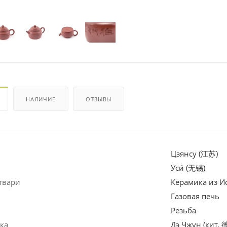
НАЛИЧИЕ
ОТЗЫВЫ
Цзянсу (江苏)
Уси́ (无锡)
твари
Керамика из И
Газовая печь
Резьба
ка
Дэ Чжун (кит. 