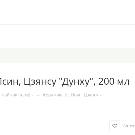
ин, Цзянсу "Дунху", 200 мл
 чайник (чаху)
—
Керамика из Исин, Цзянсу
Артик