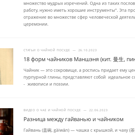
множество мудрых изречений. Одна из таких посло
работу, нужно иметь хорошие инструменты". Эта про
отражение во множестве сфер человеческой деятель
церемонии.
СТАТЬИ О ЧАЙНОЙ ПОСУДЕ
—
26.10.2023
18 форм чайников Маншэня (кит. 曼生, пин
Чайник — это сокровище, а роспись придает ему це
пурпурной глины, представляют собой идеальное с
- живописи и поэзии.
ВИДЕО О ЧАЕ И ЧАЙНОЙ ПОСУДЕ
—
22.06.2023
Разница между гайванью и чайником
Гайвань (盖碗, gàiwǎn) — чашка с крышкой, и чаху (