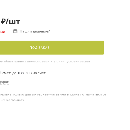
₽
/шт
Нашли дешевле?
чии
ПОД ЗАКАЗ
 обязательно свяжутся с вами и уточнят условия заказа
 счет:
до
108
RUB на счет
дарок
ельна только для интернет-магазина и может отличаться от
ных магазинах