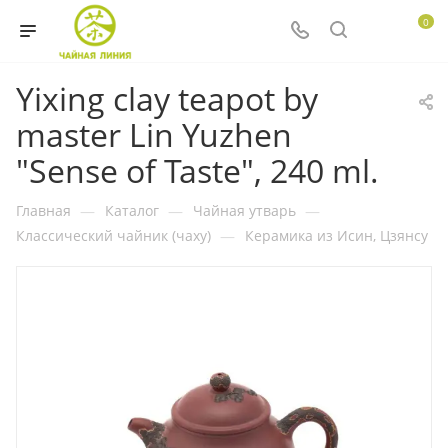
0
Yixing clay teapot by
master Lin Yuzhen
"Sense of Taste", 240 ml.
Главная
—
Каталог
—
Чайная утварь
—
Классический чайник (чаху)
—
Керамика из Исин, Цзянсу