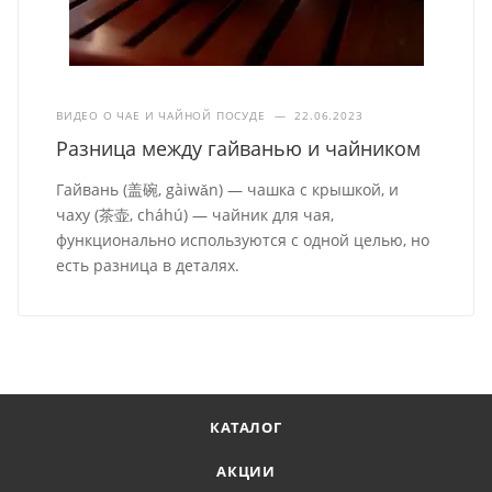
ВИДЕО О ЧАЕ И ЧАЙНОЙ ПОСУДЕ
—
22.06.2023
Разница между гайванью и чайником
Гайвань (盖碗, gàiwǎn) — чашка с крышкой, и
чаху (茶壶, cháhú) — чайник для чая,
функционально используются с одной целью, но
есть разница в деталях.
КАТАЛОГ
АКЦИИ