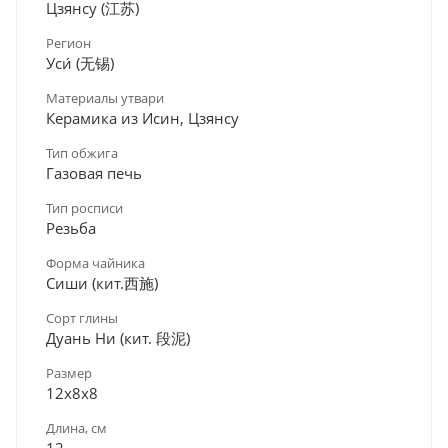
Цзянсу (江苏)
Регион
Уси́ (无锡)
Материалы утвари
Керамика из Исин, Цзянсу
Тип обжига
Газовая печь
Тип росписи
Резьба
Форма чайника
Сиши (кит.西施)
Сорт глины
Дуань Ни (кит. 段泥)
Размер
12х8х8
Длина, см
12