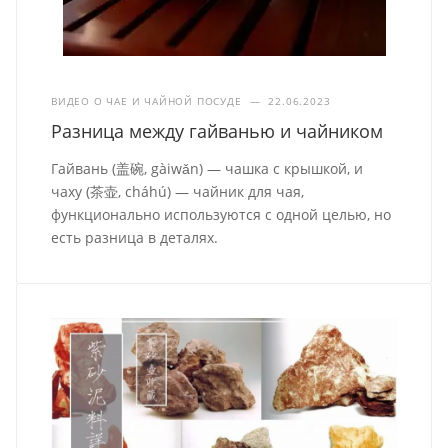
ВИДЕО О ЧАЕ И ЧАЙНОЙ ПОСУДЕ
—
22.06.2023
Разница между гайванью и чайником
Гайвань (盖碗, gàiwǎn) — чашка с крышкой, и
чаху (茶壶, cháhú) — чайник для чая,
функционально используются с одной целью, но
есть разница в деталях.