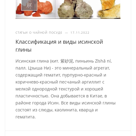
СТАТЬИ О ЧАЙНОЙ ПОСУДЕ
—
17.11.2022
Классификация и виды исинской
глины
Исинская глина (кит. 紫砂泥, пиньинь Zǐshā ní,
палл. Цзыша Ни) - это минеральный агрегат,
содержащий гематит, пурпурно-красный и
коричнево-красный песчаный аргиллит с
мелкой однородной текстурой и хорошей
пластичностью. Она добывается в Китае, в
районе города Исин. Все виды исинской глины
состоят из слюды, каолинита, кварца и
гематита.