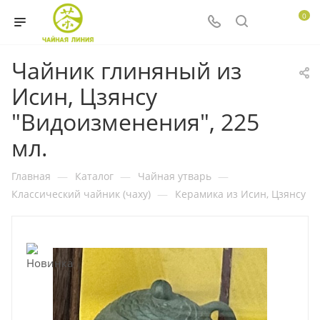
0
Чайник глиняный из
Исин, Цзянсу
"Видоизменения", 225
мл.
Главная
—
Каталог
—
Чайная утварь
—
Классический чайник (чаху)
—
Керамика из Исин, Цзянсу