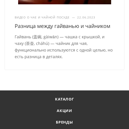
ВИДЕО О ЧАЕ И ЧАЙНОЙ ПОСУДЕ
—
22.06.2023
Разница между гайванью и чайником
Гайвань (盖碗, gàiwǎn) — чашка с крышкой, и
чаху (茶壶, cháhú) — чайник для чая,
функционально используются с одной целью, но
есть разница в деталях.
КАТАЛОГ
АКЦИИ
БРЕНДЫ