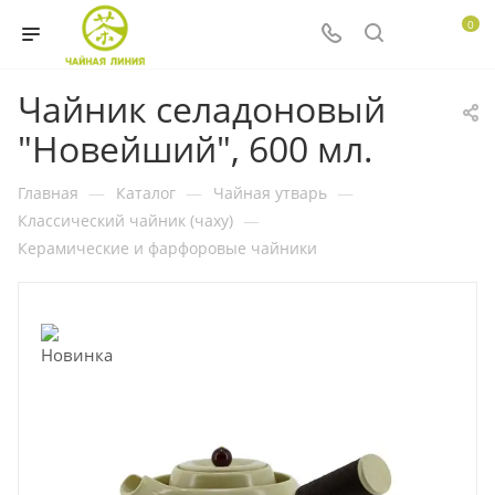
0
Чайник селадоновый
"Новейший", 600 мл.
Главная
—
Каталог
—
Чайная утварь
—
Классический чайник (чаху)
—
Керамические и фарфоровые чайники