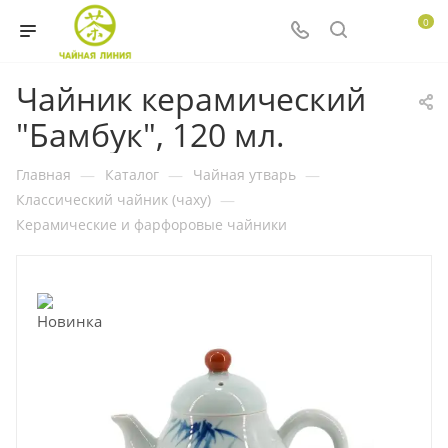
0
Чайник керамический
"Бамбук", 120 мл.
Главная
—
Каталог
—
Чайная утварь
—
Классический чайник (чаху)
—
Керамические и фарфоровые чайники