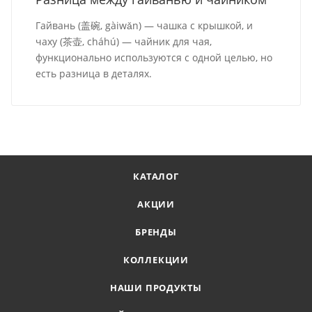
Гайвань (盖碗, gàiwǎn) — чашка с крышкой, и
чаху (茶壶, cháhú) — чайник для чая,
функционально используются с одной целью, но
есть разница в деталях.
КАТАЛОГ
АКЦИИ
БРЕНДЫ
КОЛЛЕКЦИИ
НАШИ ПРОДУКТЫ