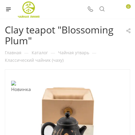
0
Clay teapot "Blossoming
Plum"
Главная
—
Каталог
—
Чайная утварь
—
Классический чайник (чаху)