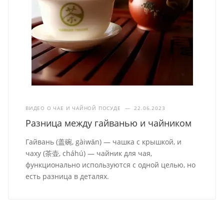
ВИДЕО О ЧАЕ И ЧАЙНОЙ ПОСУДЕ
—
22.06.2023
Разница между гайванью и чайником
Гайвань (盖碗, gàiwǎn) — чашка с крышкой, и
чаху (茶壶, cháhú) — чайник для чая,
функционально используются с одной целью, но
есть разница в деталях.