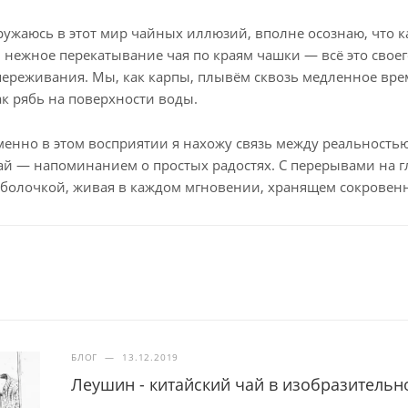
гружаюсь в этот мир чайных иллюзий, вполне осознаю, что 
, нежное перекатывание чая по краям чашки — всё это своег
ереживания. Мы, как карпы, плывём сквозь медленное врем
ак рябь на поверхности воды.
енно в этом восприятии я нахожу связь между реальностью
ай — напоминанием о простых радостях. С перерывами на гл
болочкой, живая в каждом мгновении, хранящем сокровен
БЛОГ
—
13.12.2019
Леушин - китайский чай в изобразительн