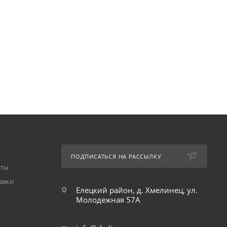
ПОДПИСАТЬСЯ НА РАССЫЛКУ
аты
авки
Елецкий район, д. Хмелинец, ул.
т
Молодежная 57А