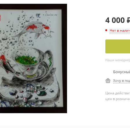
4 000
Нет в нали
Наши менеджеры
Бонусный
Хочу в по
Цена действит
цен в рознич