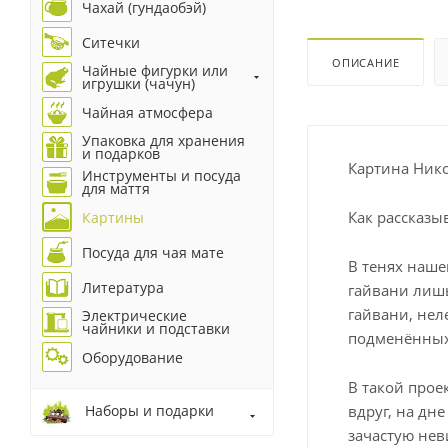
Чахай (гундаобэй)
Ситечки
ОПИСАНИЕ
Чайные фигурки или
игрушки (чачун)
Чайная атмосфера
Упаковка для хранения
и подарков
Картина Нико
Инструменты и посуда
для маття
Как рассказы
Картины
Посуда для чая мате
В тенях наше
Литература
гайвани лишь
гайвани, не
Электрические
чайники и подставки
подменённых
Оборудование
В такой прое
вдруг, на дн
Наборы и подарки
зачастую нев