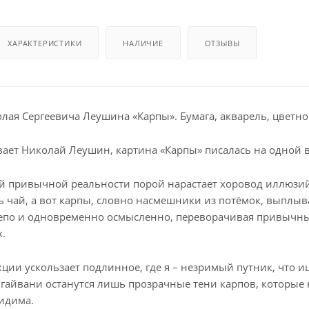
ХАРАКТЕРИСТИКИ
НАЛИЧИЕ
ОТЗЫВЫ
лая Сергеевича Леушина «Карпы». Бумага, акварель, цветной
вает Николай Леушин, картина «Карпы» писалась на одной 
й привычной реальности порой нарастает хоровод иллюзий,
 чай, а вот карпы, словно насмешники из потёмок, выплыв
лепо и одновременно осмысленно, переворачивая привычны
.
кции ускользает подлинное, где я – незримый путник, что ищ
е гайвани останутся лишь прозрачные тени карпов, которые н
идима.