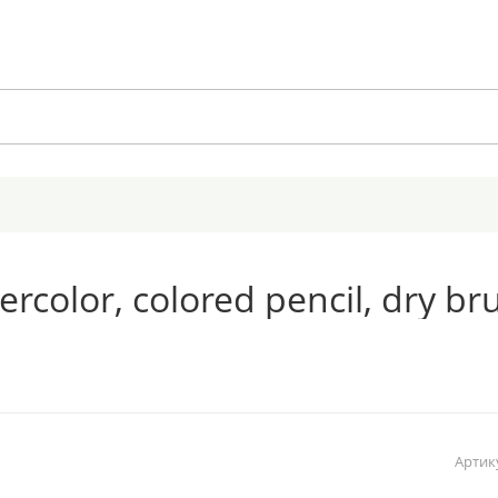
ercolor, colored pencil, dry br
Артик