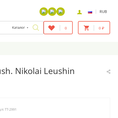
|
RUB
Каталог
0
0 ₽
ush. Nikolai Leushin
ул:
TT-2991