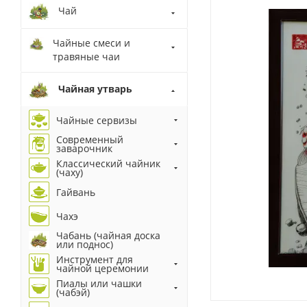
Чай
Чайные смеси и
травяные чаи
Чайная утварь
Чайные сервизы
Современный
заварочник
Классический чайник
(чаху)
Гайвань
Чахэ
Чабань (чайная доска
или поднос)
Инструмент для
чайной церемонии
Пиалы или чашки
(чабэй)