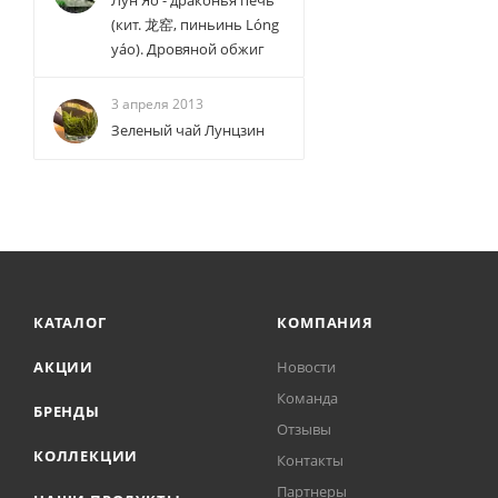
Лун Яо - драконья печь
(кит. 龙窑, пиньинь Lóng
yáo). Дровяной обжиг
3 апреля 2013
Зеленый чай Лунцзин
КАТАЛОГ
КОМПАНИЯ
АКЦИИ
Новости
Команда
БРЕНДЫ
Отзывы
КОЛЛЕКЦИИ
Контакты
Партнеры