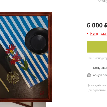
Артик
6 000
Нет в нали
Наши менеджеры
Бонусный
Хочу в по
Цена действит
цен в рознич