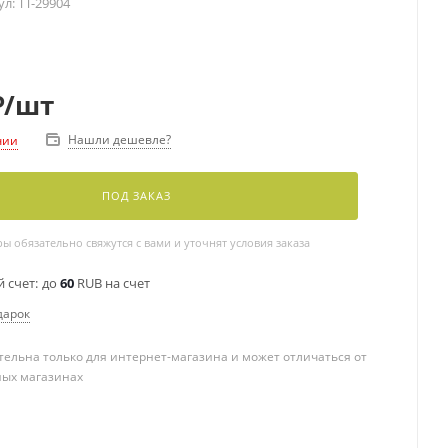
ул:
TT-29904
₽
/шт
Нашли дешевле?
чии
ПОД ЗАКАЗ
 обязательно свяжутся с вами и уточнят условия заказа
 счет:
до
60
RUB на счет
дарок
ельна только для интернет-магазина и может отличаться от
ных магазинах