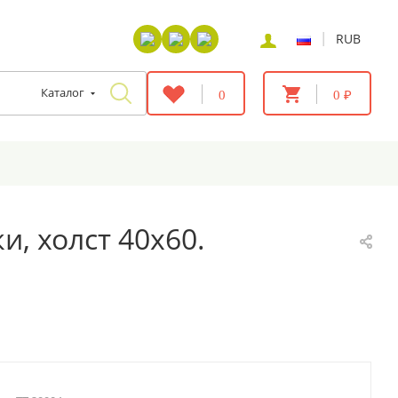
|
RUB
Каталог
0
0 ₽
, холст 40х60.