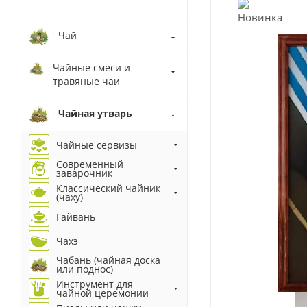
Чай
Чайные смеси и
травяные чаи
Чайная утварь
Чайные сервизы
Современный
заварочник
Классический чайник
(чаху)
Гайвань
Чахэ
Чабань (чайная доска
или поднос)
Инструмент для
чайной церемонии