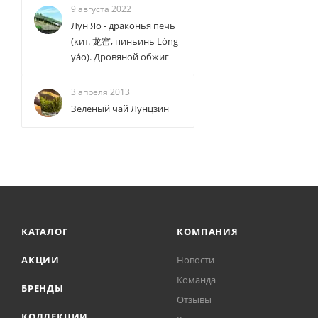
9 августа 2022
Лун Яо - драконья печь
(кит. 龙窑, пиньинь Lóng
yáo). Дровяной обжиг
3 апреля 2013
Зеленый чай Лунцзин
КАТАЛОГ
КОМПАНИЯ
АКЦИИ
Новости
Команда
БРЕНДЫ
Отзывы
КОЛЛЕКЦИИ