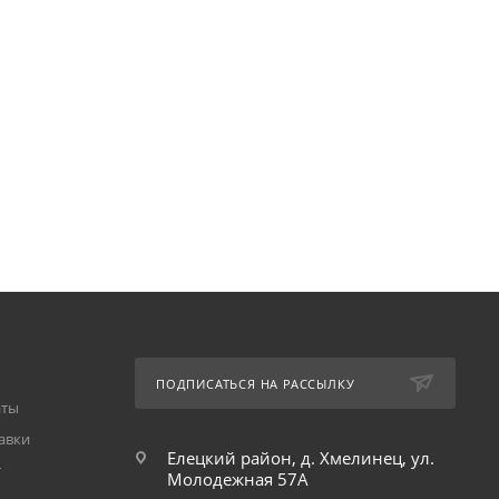
ПОДПИСАТЬСЯ НА РАССЫЛКУ
аты
авки
Елецкий район, д. Хмелинец, ул.
т
Молодежная 57А