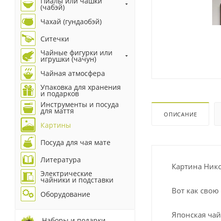
Пиалы или чашки
(чабэй)
Чахай (гундаобэй)
Ситечки
Чайные фигурки или
игрушки (чачун)
Чайная атмосфера
Упаковка для хранения
и подарков
Инструменты и посуда
для маття
ОПИСАНИЕ
Картины
Посуда для чая мате
Литература
Картина Нико
Электрические
чайники и подставки
Вот как свою
Оборудование
Японская чай
Наборы и подарки