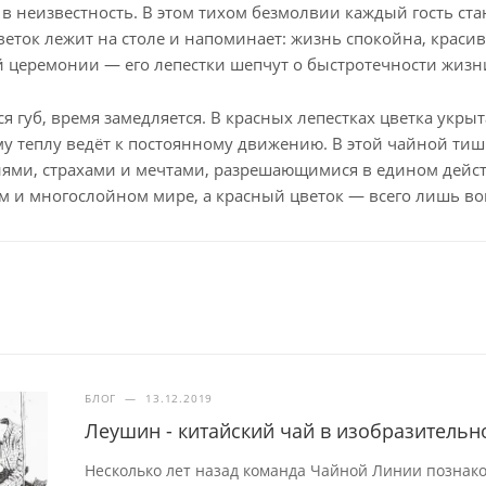
 в неизвестность. В этом тихом безмолвии каждый гость ста
еток лежит на столе и напоминает: жизнь спокойна, красива
й церемонии — его лепестки шепчут о быстротечности жизни,
ся губ, время замедляется. В красных лепестках цветка укр
у теплу ведёт к постоянному движению. В этой чайной тишин
ми, страхами и мечтами, разрешающимися в едином действ
м и многослойном мире, а красный цветок — всего лишь воп
БЛОГ
—
13.12.2019
Леушин - китайский чай в изобразительн
Несколько лет назад команда Чайной Линии познак